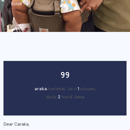
Scroll
araka
/ca·ra·ka/
Jw n
1
utusan,
duta;
2
huruf Jawa
Dear Caraka,