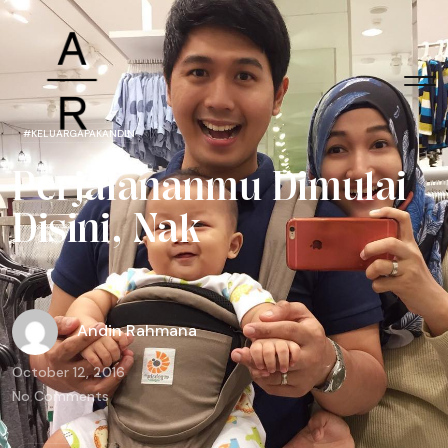
#KELUARGAPAKANDIN
P
e
r
j
a
l
a
n
a
n
m
u
D
i
m
u
l
a
i
D
i
s
i
n
i
,
N
a
k
Andin Rahmana
October 12, 2016
No Comments