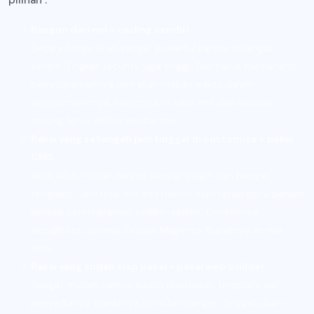
pilihan :
Bangun dari nol = coding sendiri
Secara fungsi akan sangat powerful karena dibangun
sendiri. Tingkat security juga tinggi. Tapi harus memahami
pemrogramannya dan akan makan waktu dalam
developmentnya. Ibaratnya ini bikin mie dari adonan
tepung terus dibikin bentuk mie.
Pakai yang setengah jadi tinggal di customize = pakai
CMS
Akan lebih mudah karena banyak plugin dan banyak
template. Jadi bisa mix and match, tapi tetap perlu paham
konsep pemrograman sedikit-sedikit. Contohnya
WordPress, Joomla, Drupal, Magento. Ibaratnya ini mie
telor.
Pakai yang sudah siap pakai = pakai web builder
Sangat mudah karena sudah disediakan template dari
penyedianya. Ibaratnya ini instan banget. Tinggal ubah-