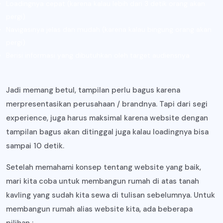
Loadingnya cepat (karena kalau lebih dari 3 detik orang akan
pergi)
Navigasinya jelas dan mudah (karena kalau bingung orang akan
pergi)
Berisi informasi yang dibutuhkan oleh target audiensnya
Jadi memang betul, tampilan perlu bagus karena
merpresentasikan perusahaan / brandnya. Tapi dari segi
experience, juga harus maksimal karena website dengan
tampilan bagus akan ditinggal juga kalau loadingnya bisa
sampai 10 detik.
Setelah memahami konsep tentang website yang baik,
mari kita coba untuk membangun rumah di atas tanah
kavling yang sudah kita sewa di tulisan sebelumnya. Untuk
membangun rumah alias website kita, ada beberapa