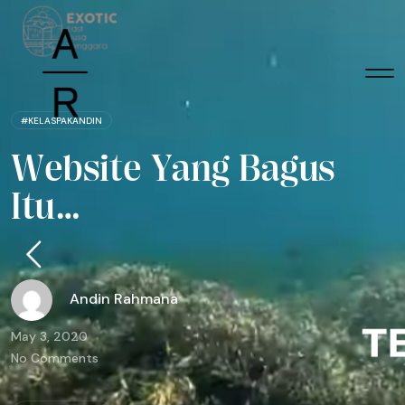
#KELASPAKANDIN
W
e
b
s
i
t
e
Y
a
n
g
B
a
g
u
s
I
t
u
…
Andin Rahmana
May 3, 2020
No Comments