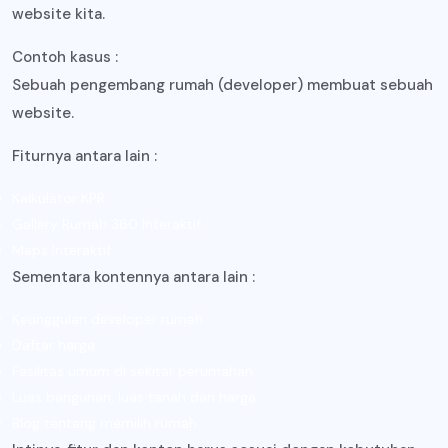
website kita.
Contoh kasus :
Sebuah pengembang rumah (developer) membuat sebuah
website.
Fiturnya antara lain :
Kalkulator KPR
Gallery Rumah 360 Interaktif
Maps Interaktif
Sementara kontennya antara lain :
Keunggulan developer rumah
Daftar harga
Fasilitas umum di sekitar perumahan
Luas bangunan, luas tanah dan harga.
Blog tentang memilih rumah.