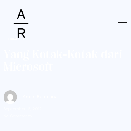
DIGITAL LIFE
Y
a
n
g
K
o
t
a
k
-
K
o
t
a
k
d
a
r
i
M
i
c
r
o
s
o
f
t
Andin Rahmana
September 16, 2012
No Comments