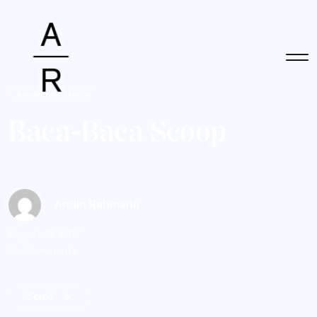
#SHARINGKAKANDIN
B
a
c
a
-
B
a
c
a
S
c
o
o
p
Andin Rahmana
August 18, 2017
No Comments
Scroll