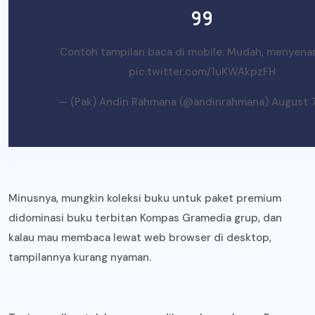
Contoh tampilan baca di mobile. Mudah, menyena
pic.twitter.com/1uKWAkpzFH
— (Pak) Andin Rahmana (@andinrahmana)
August 7
Minusnya, mungkin koleksi buku untuk paket premium
didominasi buku terbitan Kompas Gramedia grup, dan
kalau mau membaca lewat web browser di desktop,
tampilannya kurang nyaman.