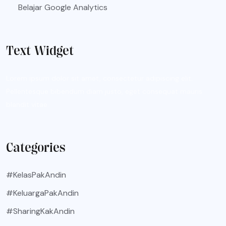
Belajar Google Analytics
Text Widget
Lorem ipsum dolor sit amet, consectetur adipiscing elit.
Pellentesque bibendum diam justo, eget consequat mauris
blandit vitae.
Categories
#KelasPakAndin
#KeluargaPakAndin
#SharingKakAndin