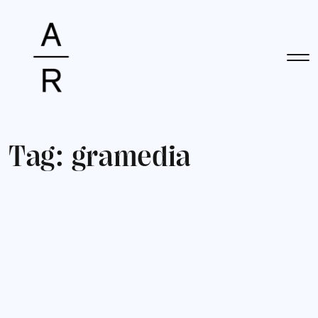
T
a
g
:
g
r
a
m
e
d
i
a