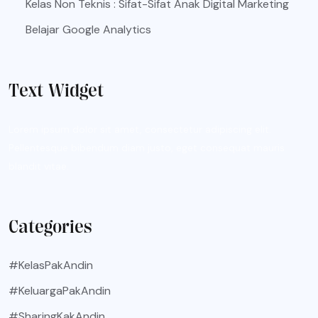
Kelas Non Teknis : Sifat-Sifat Anak Digital Marketing
Belajar Google Analytics
Text Widget
Lorem ipsum dolor sit amet, consectetur adipiscing elit.
Pellentesque bibendum diam justo, eget consequat mauris
blandit vitae.
Categories
#KelasPakAndin
#KeluargaPakAndin
#SharingKakAndin