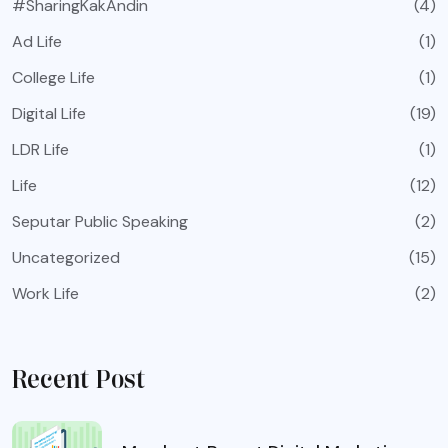
#SharingKakAndin
(4)
Ad Life
(1)
College Life
(1)
Digital Life
(19)
LDR Life
(1)
Life
(12)
Seputar Public Speaking
(2)
Uncategorized
(15)
Work Life
(2)
Recent Post