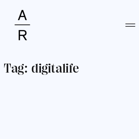
T
a
g
:
d
i
g
i
t
a
l
i
f
e