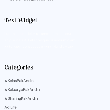
Text Widget
Lorem ipsum dolor sit amet, consectetur
adipiscing elit. Pellentesque bibendum diam
justo, eget consequat mauris blandit vitae.
Categories
#KelasPakAndin
#KeluargaPakAndin
#SharingKakAndin
Ad Life