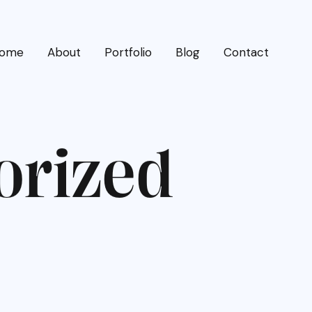
ome
About
Portfolio
Blog
Contact
o
r
i
z
e
d