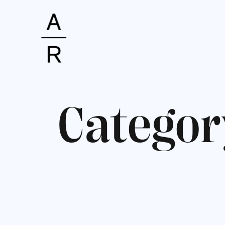
C
a
t
e
g
o
r