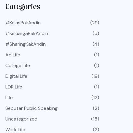
Categories
#KelasPakAndin
(29)
#KeluargaPakAndin
(5)
#SharingKakAndin
(4)
Ad Life
(1)
College Life
(1)
Digital Life
(19)
LDR Life
(1)
Life
(12)
Seputar Public Speaking
(2)
Uncategorized
(15)
Work Life
(2)