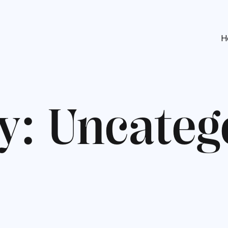
H
y
:
U
n
c
a
t
e
g