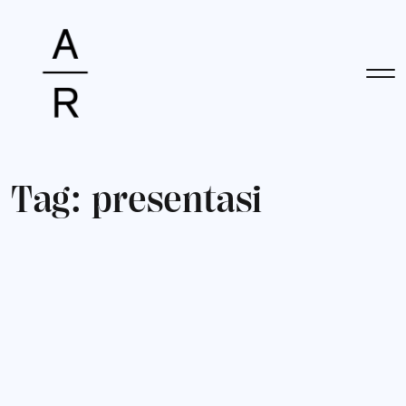
T
a
g
:
p
r
e
s
e
n
t
a
s
i