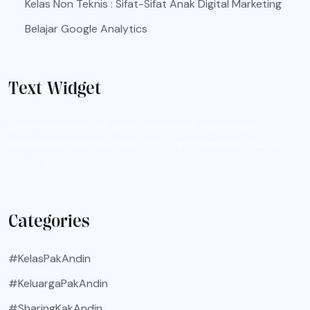
Kelas Non Teknis : Sifat-Sifat Anak Digital Marketing
Belajar Google Analytics
Text Widget
Lorem ipsum dolor sit amet, consectetur adipiscing elit.
Pellentesque bibendum diam justo, eget consequat mauris
blandit vitae.
Categories
#KelasPakAndin
#KeluargaPakAndin
#SharingKakAndin